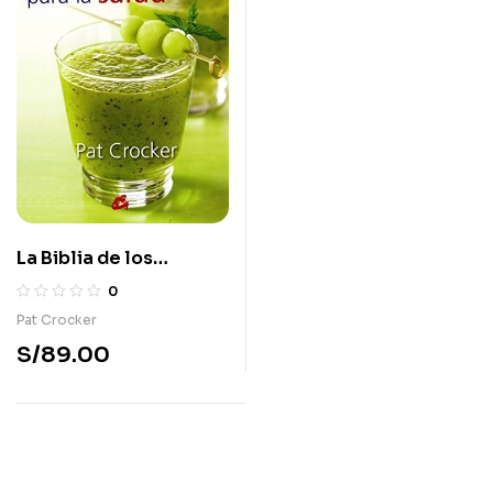
La Biblia de los
smoothies para la
0
salud
Pat Crocker
S/
89.00