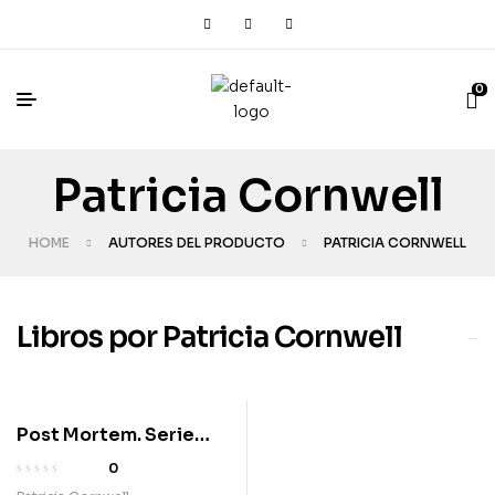
0
Patricia Cornwell
HOME
AUTORES DEL PRODUCTO
PATRICIA CORNWELL
Libros por Patricia Cornwell
Post Mortem. Serie
Kay Scarpetta 1
0