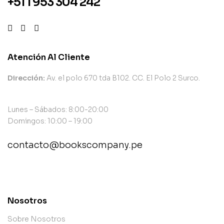
+51 1 953 304 242
Atención Al Cliente
Dirección:
Av. el polo 670 tda B102. CC. El Polo 2 Surco.
Lunes – Sábados: 8:00-20:00
Domingos: 10:00 – 19:00
contacto@bookscompany.pe
contact@example.com
Nosotros
Sobre Nosotros