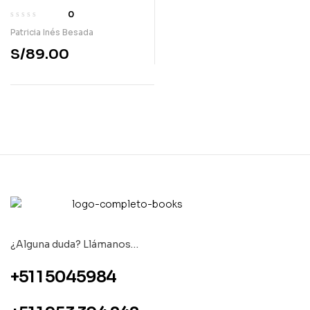
palabras
0
Patricia Inés Besada
S/
89.00
¿Alguna duda? Llámanos…
+51 1 5045984