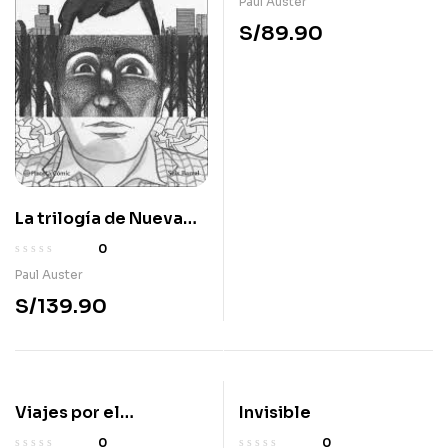
Paul Auster
S/
89.90
La trilogía de Nueva
York (novela gráfica)
0
Paul Auster
S/
139.90
Viajes por el
Invisible
Scriptorium
0
0