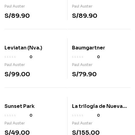
Paul Auster
Paul Auster
S/
89.90
S/
89.90
Leviatan (Nva.)
Baumgartner
0
0
Paul Auster
Paul Auster
S/
99.00
S/
79.90
Sunset Park
La trilogía de Nueva
York
0
0
Paul Auster
Paul Auster
S/
49.00
S/
155.00