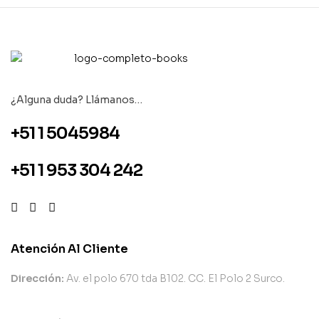
¿Alguna duda? Llámanos…
+51 1 5045984
+51 1 953 304 242
Atención Al Cliente
Dirección:
Av. el polo 670 tda B102. CC. El Polo 2 Surco.