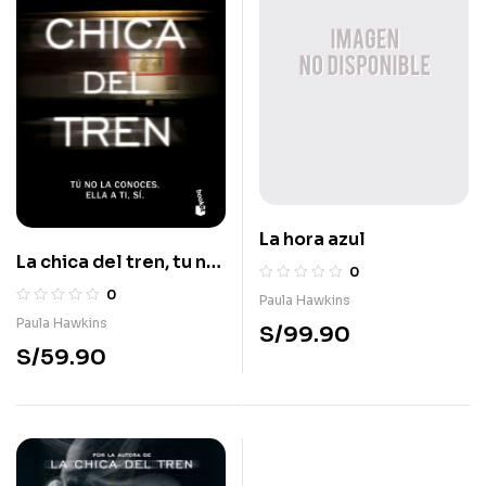
La hora azul
La chica del tren, tu no
0
la conoces, ella a ti, sí
0
Paula Hawkins
Paula Hawkins
S/
99.90
S/
59.90