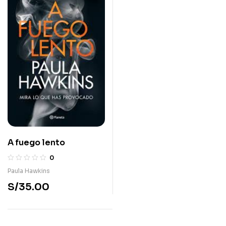
A fuego lento
0
Paula Hawkins
S/
35.00