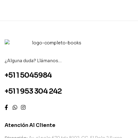
¿Alguna duda? Llámanos…
+51 1 5045984
+51 1 953 304 242
Atención Al Cliente
Dirección:
Av. el polo 670 tda B102. CC. El Polo 2 Surco.