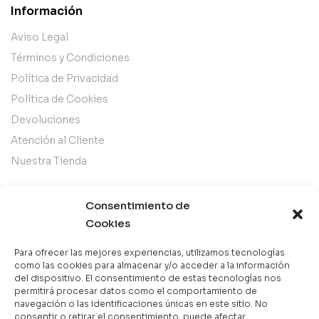
Información
Aviso Legal
Términos y Condiciones
Política de Privacidad
Política de Cookies
Devoluciones
Atención al Cliente
Nuestra Tienda
Categorías
Consentimiento de
Cookies
Best Sellers
Mejor Valorados
Para ofrecer las mejores experiencias, utilizamos tecnologías
como las cookies para almacenar y/o acceder a la información
Top de la Semana
del dispositivo. El consentimiento de estas tecnologías nos
permitirá procesar datos como el comportamiento de
Libros en Oferta
navegación o las identificaciones únicas en este sitio. No
Novedades
consentir o retirar el consentimiento, puede afectar