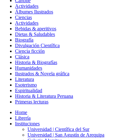
Cartoné
Actividades
Álbumes Ilustrados
Ciencias
Actividades
Bebidas & aperitivos
Dietas & Saludables
Biografía
Divulgación Científica
Ciencia ficción
Clásica
Historia & Biografías
Humanidades
Ilustrados & Novela gráfica
Literatura
Esoterismo
Espiritualidad
Historia & Literatura Peruana
Primeras lecturas
Home
Librería
Instituciones
Universidad | Científica del Sur
Universidad | San Agustín de Arequipa