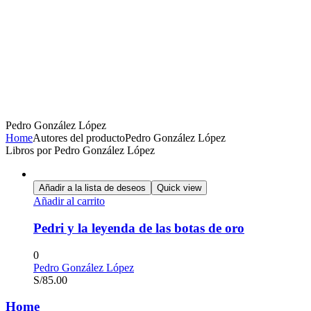
Pedro González López
Home
Autores del producto
Pedro González López
Libros por Pedro González López
Añadir a la lista de deseos
Quick view
Añadir al carrito
Pedri y la leyenda de las botas de oro
0
Pedro González López
S/
85.00
Home