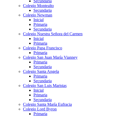
Secundaria
Colegio Montealto
Secundaria
Colegio Newman
Inicial
Primaria
Secundaria
Colegio Nuestra Señora del Carmen
Inicial
Primaria
Colegio Papa Francisco
Primaria
Colegio San Juan María Vianney
Primaria
Secundaria
Colegio Santa Angela
Primaria
Secundaria
Colegio San Luis Maristas
Inicial
Primaria
Secundaria
Colegio Santa María Eufracia
Colegio Lord Byron
Primaria