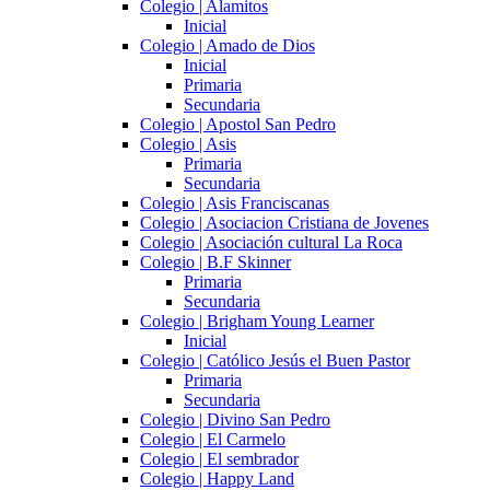
Colegio | Alamitos
Inicial
Colegio | Amado de Dios
Inicial
Primaria
Secundaria
Colegio | Apostol San Pedro
Colegio | Asis
Primaria
Secundaria
Colegio | Asis Franciscanas
Colegio | Asociacion Cristiana de Jovenes
Colegio | Asociación cultural La Roca
Colegio | B.F Skinner
Primaria
Secundaria
Colegio | Brigham Young Learner
Inicial
Colegio | Católico Jesús el Buen Pastor
Primaria
Secundaria
Colegio | Divino San Pedro
Colegio | El Carmelo
Colegio | El sembrador
Colegio | Happy Land