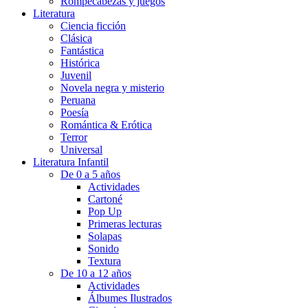
Rompecabezas y juegos
Literatura
Ciencia ficción
Clásica
Fantástica
Histórica
Juvenil
Novela negra y misterio
Peruana
Poesía
Romántica & Erótica
Terror
Universal
Literatura Infantil
De 0 a 5 años
Actividades
Cartoné
Pop Up
Primeras lecturas
Solapas
Sonido
Textura
De 10 a 12 años
Actividades
Álbumes Ilustrados