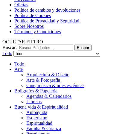
Ofertas
Política de cambios y devoluciones
Política de Cookies
Política de Privacidad y Seguridad
Sobre Nosotros
Términos y Condiciones
OCULTAR FILTRO
Buscar:
Buscar
Todo
Todo
Arte
Arquitectura & Diseño
Arte & Fotografía
Cine, música & artes escénicas
Bolígrafos & Papelería
Agendas & Calendarios
Libretas
Buena vida & Espiritualidad
Autoayuda
Esoterismo
Espiritualidad
Familia & Crianza
Pasatiempos