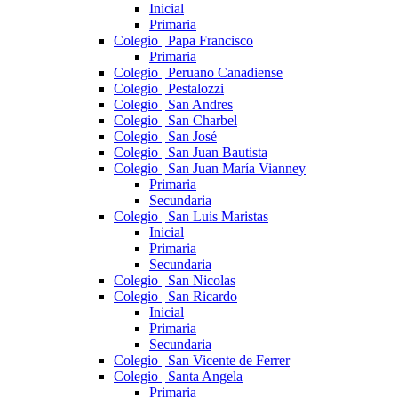
Inicial
Primaria
Colegio | Papa Francisco
Primaria
Colegio | Peruano Canadiense
Colegio | Pestalozzi
Colegio | San Andres
Colegio | San Charbel
Colegio | San José
Colegio | San Juan Bautista
Colegio | San Juan María Vianney
Primaria
Secundaria
Colegio | San Luis Maristas
Inicial
Primaria
Secundaria
Colegio | San Nicolas
Colegio | San Ricardo
Inicial
Primaria
Secundaria
Colegio | San Vicente de Ferrer
Colegio | Santa Angela
Primaria