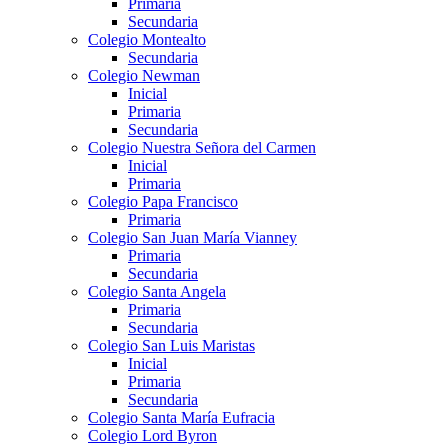
Primaria
Secundaria
Colegio Montealto
Secundaria
Colegio Newman
Inicial
Primaria
Secundaria
Colegio Nuestra Señora del Carmen
Inicial
Primaria
Colegio Papa Francisco
Primaria
Colegio San Juan María Vianney
Primaria
Secundaria
Colegio Santa Angela
Primaria
Secundaria
Colegio San Luis Maristas
Inicial
Primaria
Secundaria
Colegio Santa María Eufracia
Colegio Lord Byron