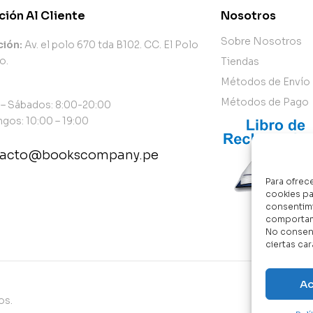
ción Al Cliente
Nosotros
Sobre Nosotros
ción:
Av. el polo 670 tda B102. CC. El Polo
o.
Tiendas
Métodos de Envío
Métodos de Pago
 – Sábados: 8:00-20:00
gos: 10:00 – 19:00
tacto@bookscompany.pe
Para ofrec
tact@example.com
cookies pa
consentimi
comportami
No consent
ciertas car
Ac
os.