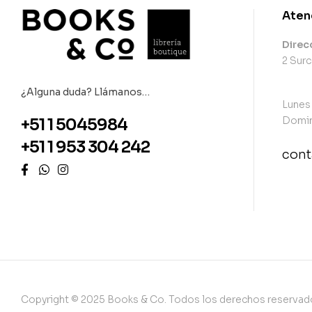
Aten
Direc
2 Surc
¿Alguna duda? Llámanos…
Lunes
Domin
+51 1 5045984
+51 1 953 304 242
con
con
Copyright © 2025 Books & Co. Todos los derechos reservad