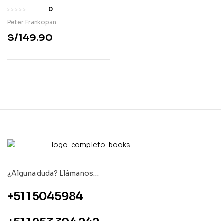
llamada de Oriente
0
Peter Frankopan
S/
149.90
¿Alguna duda? Llámanos…
+51 1 5045984