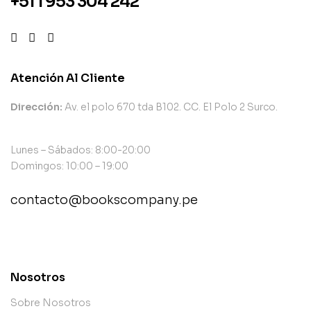
+51 1 953 304 242
Atención Al Cliente
Dirección:
Av. el polo 670 tda B102. CC. El Polo 2 Surco.
Lunes – Sábados: 8:00-20:00
Domingos: 10:00 – 19:00
contacto@bookscompany.pe
contact@example.com
Nosotros
Sobre Nosotros