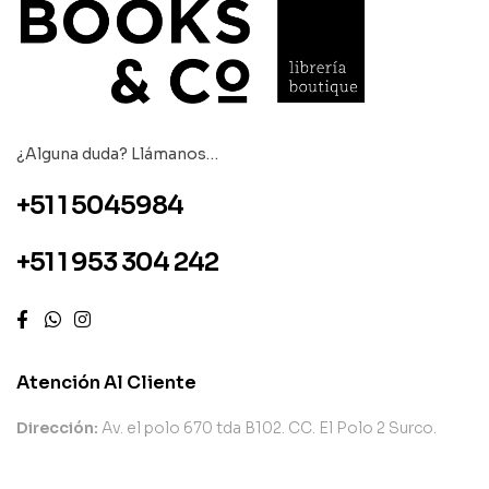
¿Alguna duda? Llámanos…
+51 1 5045984
+51 1 953 304 242
Atención Al Cliente
Dirección:
Av. el polo 670 tda B102. CC. El Polo 2 Surco.