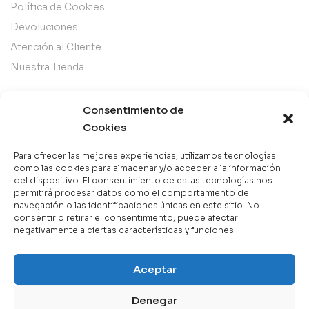
Política de Cookies
Devoluciones
Atención al Cliente
Nuestra Tienda
Categorías
Consentimiento de
Cookies
Best Sellers
Mejor Valorados
Para ofrecer las mejores experiencias, utilizamos tecnologías
como las cookies para almacenar y/o acceder a la información
Top de la Semana
del dispositivo. El consentimiento de estas tecnologías nos
permitirá procesar datos como el comportamiento de
Libros en Oferta
navegación o las identificaciones únicas en este sitio. No
Novedades
consentir o retirar el consentimiento, puede afectar
negativamente a ciertas características y funciones.
Aceptar
Copyright © 2025 Books & Co. Todos los derechos
reservados.
Denegar