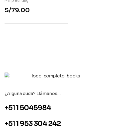
Philip Bunting
S/
79.00
¿Alguna duda? Llámanos…
+51 1 5045984
+51 1 953 304 242