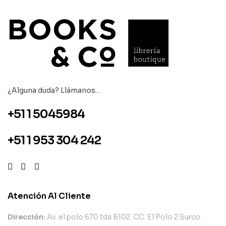
¿Alguna duda? Llámanos…
+51 1 5045984
+51 1 953 304 242
Atención Al Cliente
Dirección:
Av. el polo 670 tda B102. CC. El Polo 2 Surco.