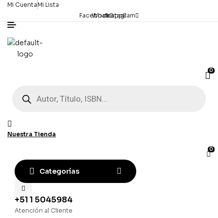
Mi Cuenta
Mi Lista
Facebook
Whatsapp
Instagram
0
Búsqueda
de
productos
Nuestra Tienda
0
Categorías
+51 1 5045984
Atención al Cliente