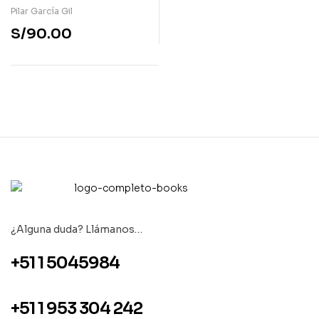
en tu manos + 36
Pilar García Gil
cartas
S/
90.00
¿Alguna duda? Llámanos…
+51 1 5045984
+51 1 953 304 242