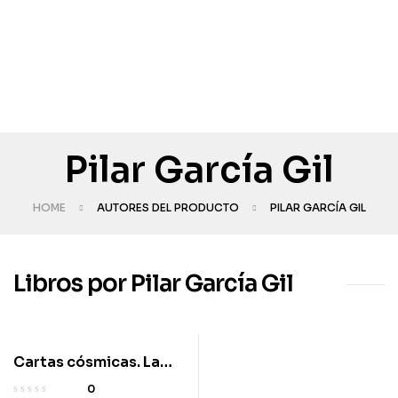
Pilar García Gil
HOME
AUTORES DEL PRODUCTO
PILAR GARCÍA GIL
Libros por Pilar García Gil
Cartas cósmicas. La
sabiduría del universo
0