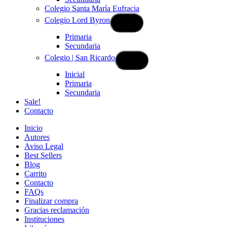
Colegio Santa María Eufracia
Colegio Lord Byron
Primaria
Secundaria
Colegio | San Ricardo
Inicial
Primaria
Secundaria
Sale!
Contacto
Inicio
Autores
Aviso Legal
Best Sellers
Blog
Carrito
Contacto
FAQs
Finalizar compra
Gracias reclamación
Instituciones