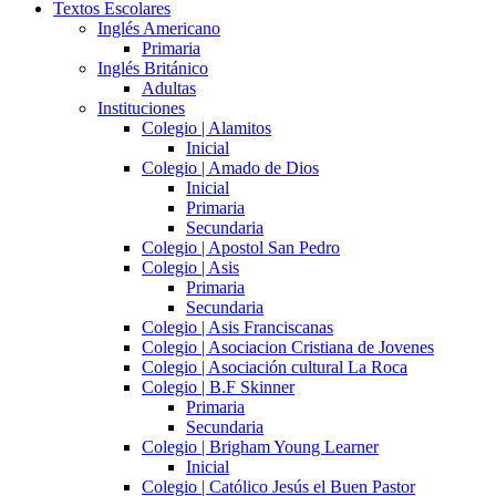
Textos Escolares
Inglés Americano
Primaria
Inglés Británico
Adultas
Instituciones
Colegio | Alamitos
Inicial
Colegio | Amado de Dios
Inicial
Primaria
Secundaria
Colegio | Apostol San Pedro
Colegio | Asis
Primaria
Secundaria
Colegio | Asis Franciscanas
Colegio | Asociacion Cristiana de Jovenes
Colegio | Asociación cultural La Roca
Colegio | B.F Skinner
Primaria
Secundaria
Colegio | Brigham Young Learner
Inicial
Colegio | Católico Jesús el Buen Pastor