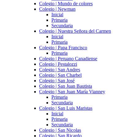
Colegio | Mundo de colores
Colegio | Newman
Inicial
Primaria
Secundaria
Colegio | Nuestra Señora del Carmen
Inicial
Primaria
Colegio | Papa Francisco
Primaria
Colegio | Peruano Canadiense
Colegio | Pestalozzi
Colegio | San Andres
Colegio | San Charbel
Colegio | San José
Colegio | San Juan Bautista
Colegio | San Juan María Vianney
Primaria
Secundaria
Colegio | San Luis Maristas
Inicial
Primaria
Secundaria
Colegio | San Nicolas
Colegio | San Ricardo