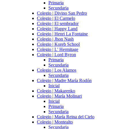
Primaria
Secundaria
Colegio | Divino San Pedro
Colegio | El Carmelo
Colegio | El sembrador
Colegio | Happy Land
Colegio | Henri La Fontaine
Colegio | Jhon Nash
Colegio | Koreb School
Colegio | L' Hermitage
Colegio | Lord Byron
Primaria
Secundaria
Colegio | Los Alamos
Secundaria
Colegio | Madre María Rodón
Inicial
Colegio | Makarenko
Colegio | María Molinari
Inicial
Primaria
Secundaria
Colegio | María Reina del Cielo
Colegio | Montealto
Secundaria