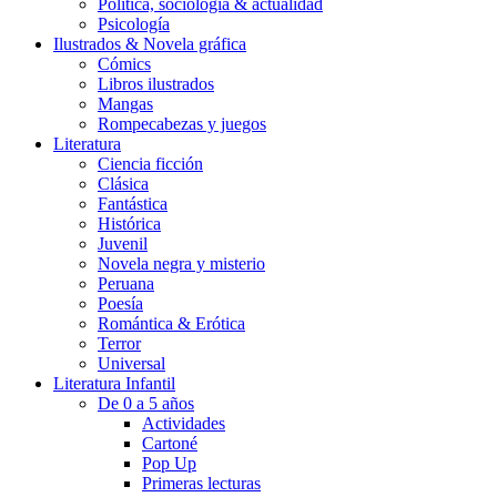
Política, sociología & actualidad
Psicología
Ilustrados & Novela gráfica
Cómics
Libros ilustrados
Mangas
Rompecabezas y juegos
Literatura
Ciencia ficción
Clásica
Fantástica
Histórica
Juvenil
Novela negra y misterio
Peruana
Poesía
Romántica & Erótica
Terror
Universal
Literatura Infantil
De 0 a 5 años
Actividades
Cartoné
Pop Up
Primeras lecturas