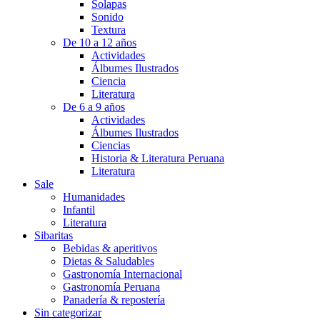
Solapas
Sonido
Textura
De 10 a 12 años
Actividades
Álbumes Ilustrados
Ciencia
Literatura
De 6 a 9 años
Actividades
Álbumes Ilustrados
Ciencias
Historia & Literatura Peruana
Literatura
Sale
Humanidades
Infantil
Literatura
Sibaritas
Bebidas & aperitivos
Dietas & Saludables
Gastronomía Internacional
Gastronomía Peruana
Panadería & repostería
Sin categorizar