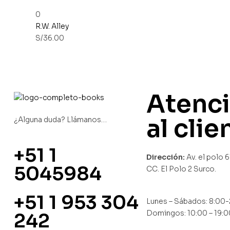
0
R.W. Alley
S/
36.00
Atenc
al clie
¿Alguna duda? Llámanos…
+51 1
Dirección:
Av. el polo 
5045984
CC. El Polo 2 Surco.
+51 1 953 304
Lunes – Sábados: 8:00
Domingos: 10:00 – 19:0
242