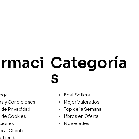
ormaci
Categoría
s
egal
Best Sellers
os y Condiciones
Mejor Valorados
a de Privacidad
Top de la Semana
a de Cookies
Libros en Oferta
ciones
Novedades
n al Cliente
a Tienda