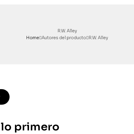
R.W. Alley
Home
Autores del producto
R.W. Alley
w
 lo primero