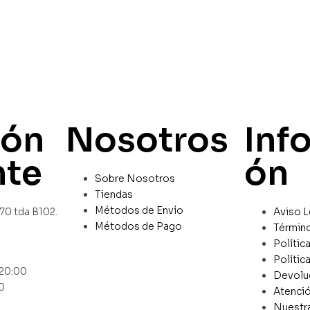
ión
Nosotros
Inf
nte
ón
Sobre Nosotros
Tiendas
Métodos de Envío
670 tda B102.
Aviso L
Métodos de Pago
Términ
Polític
Polític
-20:00
Devolu
0
Atenció
Nuestr