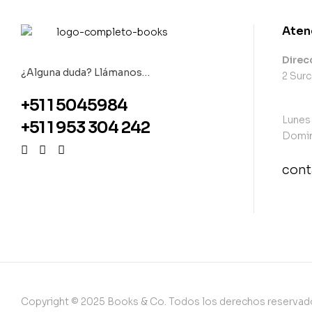
Aten
Direc
¿Alguna duda? Llámanos…
2 Surc
+51 1 5045984
Lunes
+51 1 953 304 242
Domin
con
con
Copyright © 2025 Books & Co. Todos los derechos reservad