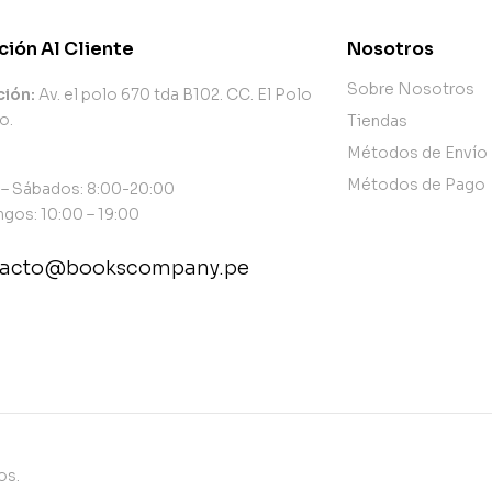
ción Al Cliente
Nosotros
Sobre Nosotros
ción:
Av. el polo 670 tda B102. CC. El Polo
o.
Tiendas
Métodos de Envío
Métodos de Pago
 – Sábados: 8:00-20:00
gos: 10:00 – 19:00
tacto@bookscompany.pe
tact@example.com
os.