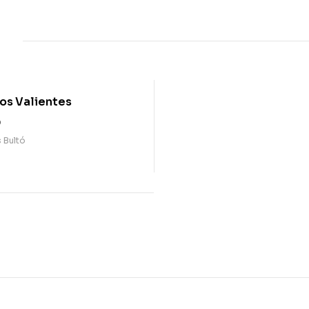
Los Valientes
0
s Bultó