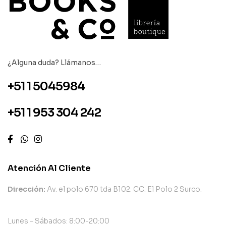
¿Alguna duda? Llámanos…
+51 1 5045984
+51 1 953 304 242
Atención Al Cliente
Dirección:
Av. el polo 670 tda B102. CC. El Polo 2 Surco.
Lunes – Sábados: 8:00-20:00