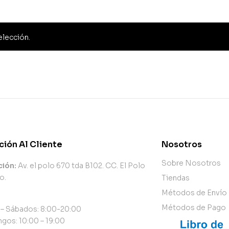
elección.
ción Al Cliente
Nosotros
Sobre Nosotros
ción:
Av. el polo 670 tda B102. CC. El Polo
o.
Tiendas
Métodos de Envío
Métodos de Pago
 – Sábados: 8:00-20:00
gos: 10:00 – 19:00