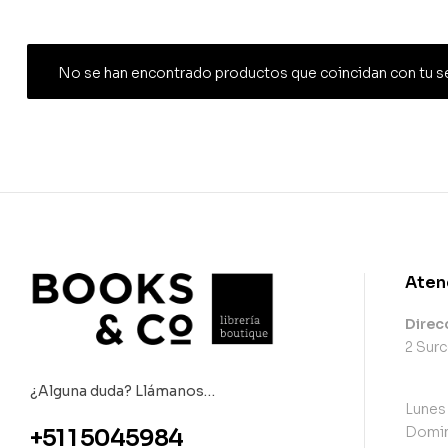
No se han encontrado productos que coincidan con tu s
Aten
Direc
2 Surc
¿Alguna duda? Llámanos…
Lunes
Domin
+51 1 5045984