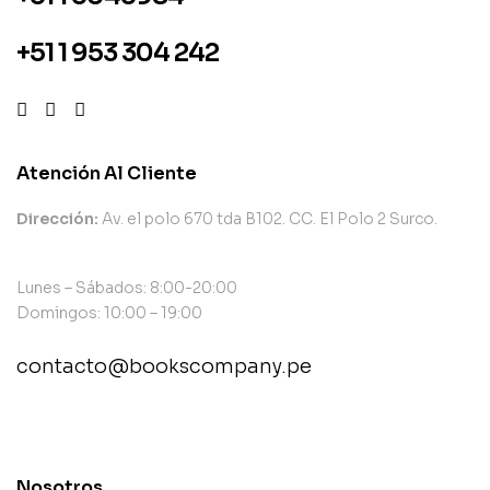
+51 1 953 304 242
Atención Al Cliente
Dirección:
Av. el polo 670 tda B102. CC. El Polo 2 Surco.
Lunes – Sábados: 8:00-20:00
Domingos: 10:00 – 19:00
contacto@bookscompany.pe
contact@example.com
Nosotros