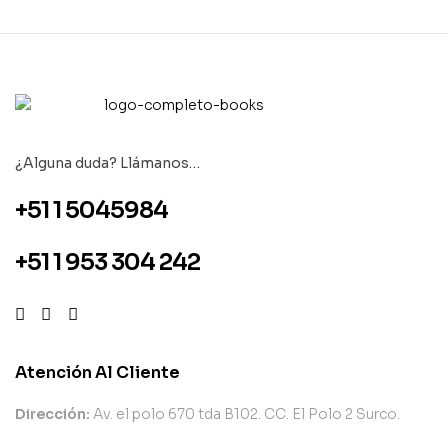
¿Alguna duda? Llámanos…
+51 1 5045984
+51 1 953 304 242
Atención Al Cliente
Dirección:
Av. el polo 670 tda B102. CC. El Polo 2 Surco.