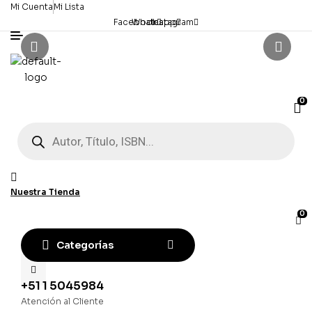
Mi Cuenta
Mi Lista
Facebook
Whatsapp
Instagram
0
Búsqueda
de
productos
Nuestra Tienda
0
Categorías
+51 1 5045984
Atención al Cliente