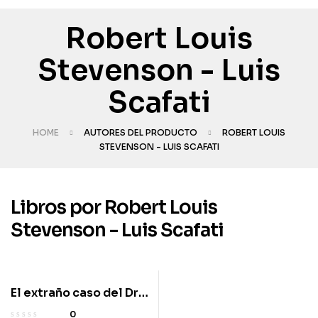
Robert Louis
Stevenson - Luis
Scafati
HOME
AUTORES DEL PRODUCTO
ROBERT LOUIS
STEVENSON - LUIS SCAFATI
Libros por Robert Louis
Stevenson - Luis Scafati
El extraño caso del Dr.
Jekyll & Mr. Hyde
0