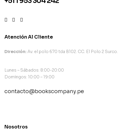
+51 1 953 304 242
Atención Al Cliente
Dirección:
Av. el polo 670 tda B102. CC. El Polo 2 Surco.
Lunes – Sábados: 8:00-20:00
Domingos: 10:00 – 19:00
contacto@bookscompany.pe
contact@example.com
Nosotros