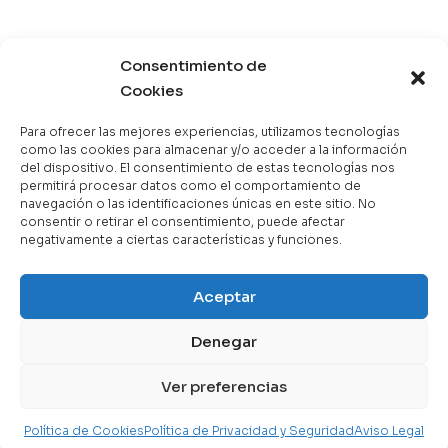
Categorías
Consentimiento de
Cookies
Best Sellers
Mejor Valorados
Para ofrecer las mejores experiencias, utilizamos tecnologías
como las cookies para almacenar y/o acceder a la información
Top de la Semana
del dispositivo. El consentimiento de estas tecnologías nos
permitirá procesar datos como el comportamiento de
Libros en Oferta
navegación o las identificaciones únicas en este sitio. No
Novedades
consentir o retirar el consentimiento, puede afectar
negativamente a ciertas características y funciones.
Home
Aceptar
Copyright © 2025 Books & Co. Todos los derechos
Mi Cuenta
reservados.
Denegar
Contáctanos
Buscar
Ver preferencias
Política de Cookies
Política de Privacidad y Seguridad
Aviso Legal
Instituciones