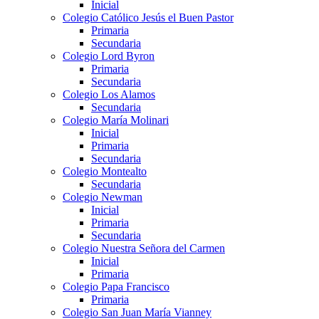
Inicial
Colegio Católico Jesús el Buen Pastor
Primaria
Secundaria
Colegio Lord Byron
Primaria
Secundaria
Colegio Los Alamos
Secundaria
Colegio María Molinari
Inicial
Primaria
Secundaria
Colegio Montealto
Secundaria
Colegio Newman
Inicial
Primaria
Secundaria
Colegio Nuestra Señora del Carmen
Inicial
Primaria
Colegio Papa Francisco
Primaria
Colegio San Juan María Vianney