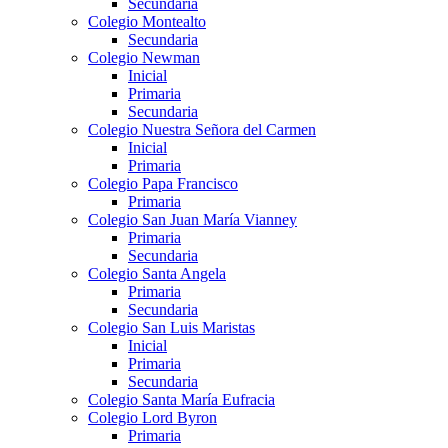
Secundaria
Colegio Montealto
Secundaria
Colegio Newman
Inicial
Primaria
Secundaria
Colegio Nuestra Señora del Carmen
Inicial
Primaria
Colegio Papa Francisco
Primaria
Colegio San Juan María Vianney
Primaria
Secundaria
Colegio Santa Angela
Primaria
Secundaria
Colegio San Luis Maristas
Inicial
Primaria
Secundaria
Colegio Santa María Eufracia
Colegio Lord Byron
Primaria