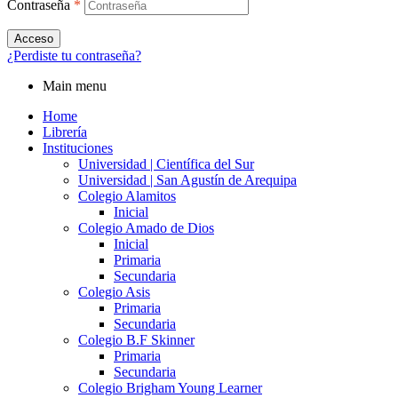
Contraseña
*
Acceso
¿Perdiste tu contraseña?
Main menu
Home
Librería
Instituciones
Universidad | Científica del Sur
Universidad | San Agustín de Arequipa
Colegio Alamitos
Inicial
Colegio Amado de Dios
Inicial
Primaria
Secundaria
Colegio Asis
Primaria
Secundaria
Colegio B.F Skinner
Primaria
Secundaria
Colegio Brigham Young Learner