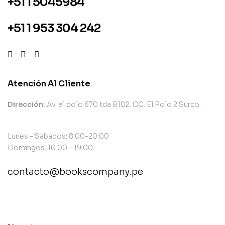
+51 1 5045984
+51 1 953 304 242
Atención Al Cliente
Dirección:
Av. el polo 670 tda B102. CC. El Polo 2 Surco.
Lunes – Sábados: 8:00-20:00
Domingos: 10:00 – 19:00
contacto@bookscompany.pe
contact@example.com