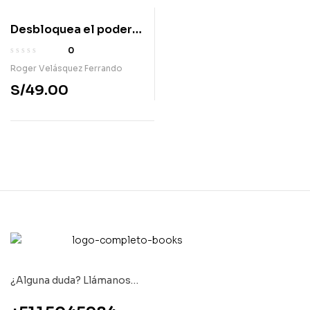
Desbloquea el poder
de tu personalidad
0
Roger Velásquez Ferrando
S/
49.00
¿Alguna duda? Llámanos…