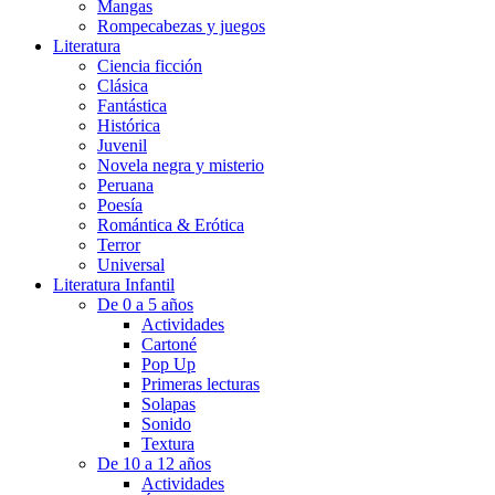
Mangas
Rompecabezas y juegos
Literatura
Ciencia ficción
Clásica
Fantástica
Histórica
Juvenil
Novela negra y misterio
Peruana
Poesía
Romántica & Erótica
Terror
Universal
Literatura Infantil
De 0 a 5 años
Actividades
Cartoné
Pop Up
Primeras lecturas
Solapas
Sonido
Textura
De 10 a 12 años
Actividades