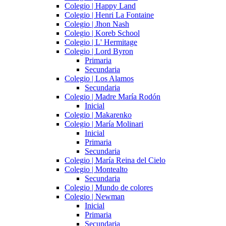
Colegio | Happy Land
Colegio | Henri La Fontaine
Colegio | Jhon Nash
Colegio | Koreb School
Colegio | L' Hermitage
Colegio | Lord Byron
Primaria
Secundaria
Colegio | Los Alamos
Secundaria
Colegio | Madre María Rodón
Inicial
Colegio | Makarenko
Colegio | María Molinari
Inicial
Primaria
Secundaria
Colegio | María Reina del Cielo
Colegio | Montealto
Secundaria
Colegio | Mundo de colores
Colegio | Newman
Inicial
Primaria
Secundaria