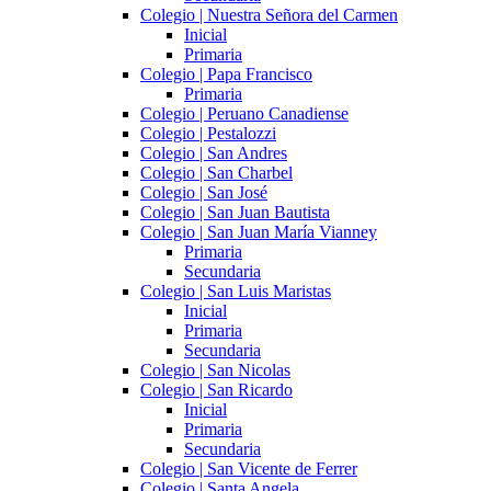
Colegio | Nuestra Señora del Carmen
Inicial
Primaria
Colegio | Papa Francisco
Primaria
Colegio | Peruano Canadiense
Colegio | Pestalozzi
Colegio | San Andres
Colegio | San Charbel
Colegio | San José
Colegio | San Juan Bautista
Colegio | San Juan María Vianney
Primaria
Secundaria
Colegio | San Luis Maristas
Inicial
Primaria
Secundaria
Colegio | San Nicolas
Colegio | San Ricardo
Inicial
Primaria
Secundaria
Colegio | San Vicente de Ferrer
Colegio | Santa Angela