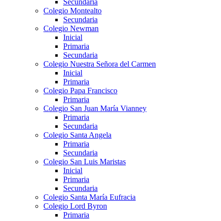
Secundaria
Colegio Montealto
Secundaria
Colegio Newman
Inicial
Primaria
Secundaria
Colegio Nuestra Señora del Carmen
Inicial
Primaria
Colegio Papa Francisco
Primaria
Colegio San Juan María Vianney
Primaria
Secundaria
Colegio Santa Angela
Primaria
Secundaria
Colegio San Luis Maristas
Inicial
Primaria
Secundaria
Colegio Santa María Eufracia
Colegio Lord Byron
Primaria