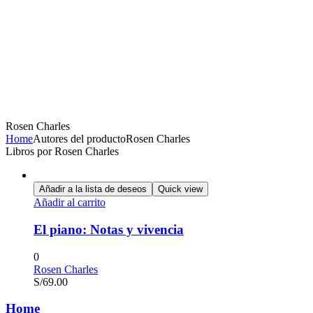
Rosen Charles
Home
Autores del producto
Rosen Charles
Libros por Rosen Charles
Añadir a la lista de deseos
Quick view
Añadir al carrito
El piano: Notas y vivencia
0
Rosen Charles
S/
69.00
Home