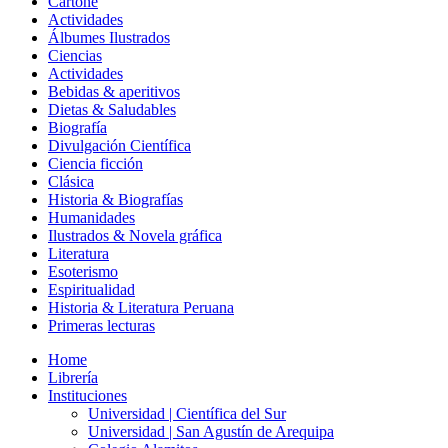
Cartoné
Actividades
Álbumes Ilustrados
Ciencias
Actividades
Bebidas & aperitivos
Dietas & Saludables
Biografía
Divulgación Científica
Ciencia ficción
Clásica
Historia & Biografías
Humanidades
Ilustrados & Novela gráfica
Literatura
Esoterismo
Espiritualidad
Historia & Literatura Peruana
Primeras lecturas
Home
Librería
Instituciones
Universidad | Científica del Sur
Universidad | San Agustín de Arequipa