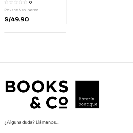
Auschwitz
0
Roxane Van Iperen
S/
49.90
¿Alguna duda? Llámanos…