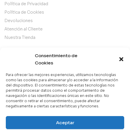
Política de Privacidad
Política de Cookies
Devoluciones
Atención al Cliente
Nuestra Tienda
Categorías
Consentimiento de
Cookies
Best Sellers
Mejor Valorados
Para ofrecer las mejores experiencias, utilizamos tecnologías
como las cookies para almacenar y/o acceder a la información
Top de la Semana
del dispositivo. El consentimiento de estas tecnologías nos
permitirá procesar datos como el comportamiento de
Libros en Oferta
navegación o las identificaciones únicas en este sitio. No
Novedades
consentir o retirar el consentimiento, puede afectar
negativamente a ciertas características y funciones.
Aceptar
Copyright © 2025 Books & Co. Todos los derechos