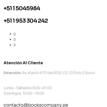
+51 1 5045984
+51 1 953 304 242
Atención Al Cliente
Dirección:
Av. el polo 670 tda B102. CC. El Polo 2 Surco.
Lunes – Sábados: 8:00-20:00
Domingos: 10:00 – 19:00
contacto@bookscompany.pe