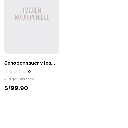
Schopenhauer y los
años salvajes de la
0
filosofía
Rüdiger Safranski
S/
99.90