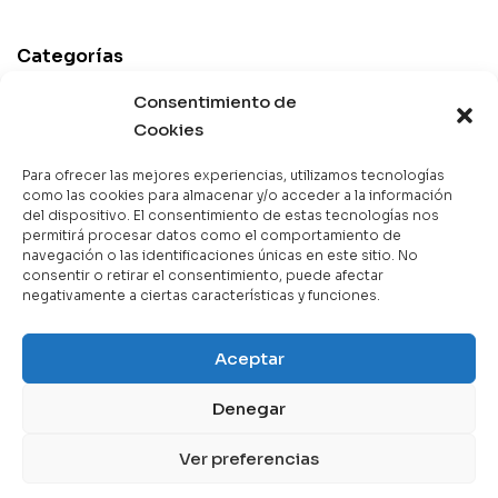
Categorías
Best Sellers
Consentimiento de
Mejor Valorados
Cookies
Top de la Semana
Para ofrecer las mejores experiencias, utilizamos tecnologías
Libros en Oferta
como las cookies para almacenar y/o acceder a la información
del dispositivo. El consentimiento de estas tecnologías nos
Novedades
permitirá procesar datos como el comportamiento de
navegación o las identificaciones únicas en este sitio. No
consentir o retirar el consentimiento, puede afectar
negativamente a ciertas características y funciones.
Copyright © 2025 Books & Co. Todos los derechos
Aceptar
reservados.
Denegar
Contáctanos
Ver preferencias