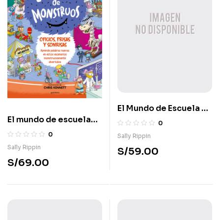
El Mundo de Escuela de
El mundo de escuela
Monstruos 1 – Ruedas,
0
de monstruos 2 –
vías y travesuras
0
Sally Rippin
Oficios, prisas y
Sally Rippin
S/
59.00
sonrisas
S/
69.00