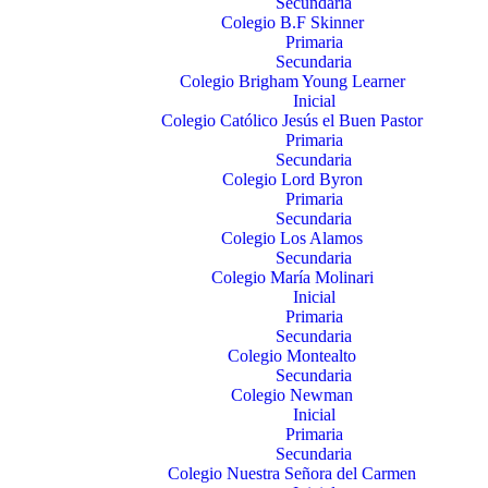
Secundaria
Colegio B.F Skinner
Primaria
Secundaria
Colegio Brigham Young Learner
Inicial
Colegio Católico Jesús el Buen Pastor
Primaria
Secundaria
Colegio Lord Byron
Primaria
Secundaria
Colegio Los Alamos
Secundaria
Colegio María Molinari
Inicial
Primaria
Secundaria
Colegio Montealto
Secundaria
Colegio Newman
Inicial
Primaria
Secundaria
Colegio Nuestra Señora del Carmen