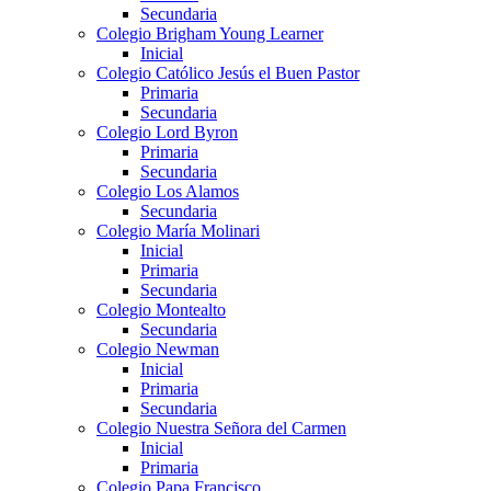
Secundaria
Colegio Brigham Young Learner
Inicial
Colegio Católico Jesús el Buen Pastor
Primaria
Secundaria
Colegio Lord Byron
Primaria
Secundaria
Colegio Los Alamos
Secundaria
Colegio María Molinari
Inicial
Primaria
Secundaria
Colegio Montealto
Secundaria
Colegio Newman
Inicial
Primaria
Secundaria
Colegio Nuestra Señora del Carmen
Inicial
Primaria
Colegio Papa Francisco