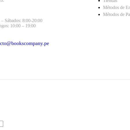
co.
Tiendas
Métodos de E
Métodos de P
 – Sábados: 8:00-20:00
gos: 10:00 – 19:00
acto@bookscompany.pe
act@example.com