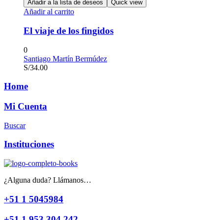
Añadir a la lista de deseos
Quick view
Añadir al carrito
El viaje de los fingidos
0
Santiago Martín Bermúdez
S/
34.00
Home
Mi Cuenta
Buscar
Instituciones
¿Alguna duda? Llámanos…
+51 1 5045984
+51 1 953 304 242