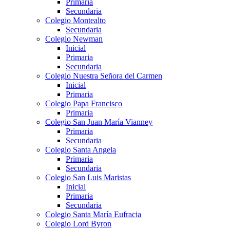
Primaria
Secundaria
Colegio Montealto
Secundaria
Colegio Newman
Inicial
Primaria
Secundaria
Colegio Nuestra Señora del Carmen
Inicial
Primaria
Colegio Papa Francisco
Primaria
Colegio San Juan María Vianney
Primaria
Secundaria
Colegio Santa Angela
Primaria
Secundaria
Colegio San Luis Maristas
Inicial
Primaria
Secundaria
Colegio Santa María Eufracia
Colegio Lord Byron