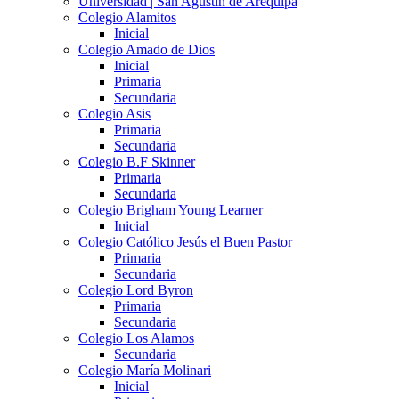
Universidad | San Agustín de Arequipa
Colegio Alamitos
Inicial
Colegio Amado de Dios
Inicial
Primaria
Secundaria
Colegio Asis
Primaria
Secundaria
Colegio B.F Skinner
Primaria
Secundaria
Colegio Brigham Young Learner
Inicial
Colegio Católico Jesús el Buen Pastor
Primaria
Secundaria
Colegio Lord Byron
Primaria
Secundaria
Colegio Los Alamos
Secundaria
Colegio María Molinari
Inicial