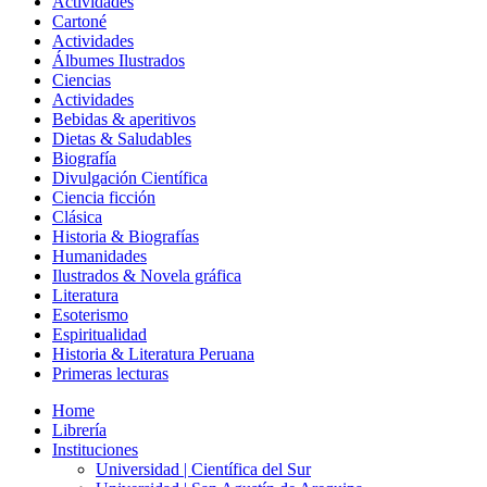
Actividades
Cartoné
Actividades
Álbumes Ilustrados
Ciencias
Actividades
Bebidas & aperitivos
Dietas & Saludables
Biografía
Divulgación Científica
Ciencia ficción
Clásica
Historia & Biografías
Humanidades
Ilustrados & Novela gráfica
Literatura
Esoterismo
Espiritualidad
Historia & Literatura Peruana
Primeras lecturas
Home
Librería
Instituciones
Universidad | Científica del Sur