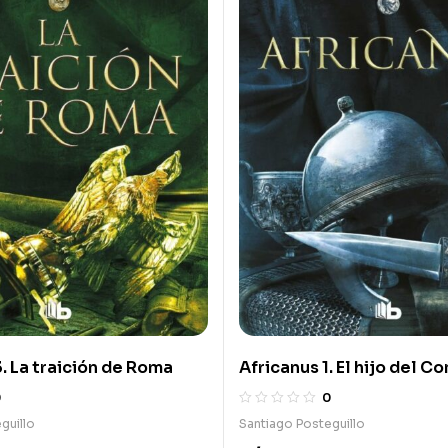
. La traición de Roma
Africanus 1. El hijo del C
0
0
guillo
Santiago Posteguillo