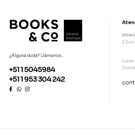
Aten
Direc
2 Surc
¿Alguna duda? Llámanos…
Lunes
Domin
+51 1 5045984
+51 1 953 304 242
con
con