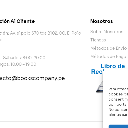
ción Al Cliente
Nosotros
Sobre Nosotros
ción:
Av. el polo 670 tda B102. CC. El Polo
o.
Tiendas
Métodos de Envío
Métodos de Pago
 – Sábados: 8:00-20:00
gos: 10:00 – 19:00
tacto@bookscompany.pe
Para ofrec
tact@example.com
cookies pa
consentimi
comportami
No consent
ciertas car