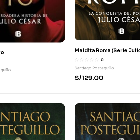
Maldita Roma (Serie Juli
yo
T. Dura
0
0
Santiago Posteguillo
guillo
S/
129.00