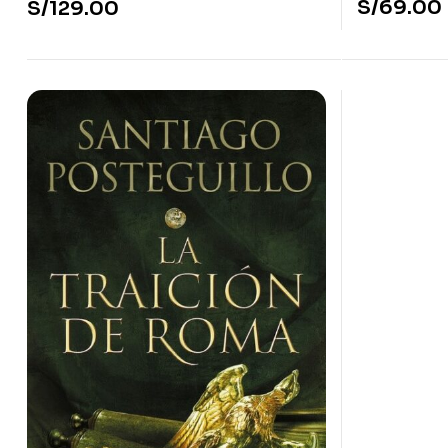
S/
69.00
S/
129.00