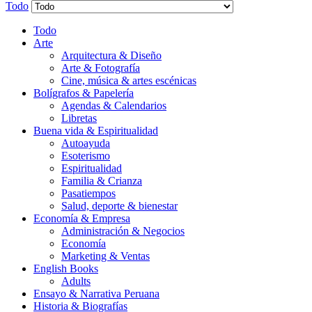
Todo
Todo
Arte
Arquitectura & Diseño
Arte & Fotografía
Cine, música & artes escénicas
Bolígrafos & Papelería
Agendas & Calendarios
Libretas
Buena vida & Espiritualidad
Autoayuda
Esoterismo
Espiritualidad
Familia & Crianza
Pasatiempos
Salud, deporte & bienestar
Economía & Empresa
Administración & Negocios
Economía
Marketing & Ventas
English Books
Adults
Ensayo & Narrativa Peruana
Historia & Biografías