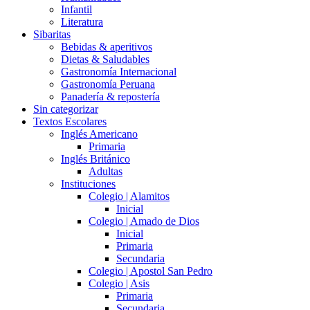
Infantil
Literatura
Sibaritas
Bebidas & aperitivos
Dietas & Saludables
Gastronomía Internacional
Gastronomía Peruana
Panadería & repostería
Sin categorizar
Textos Escolares
Inglés Americano
Primaria
Inglés Británico
Adultas
Instituciones
Colegio | Alamitos
Inicial
Colegio | Amado de Dios
Inicial
Primaria
Secundaria
Colegio | Apostol San Pedro
Colegio | Asis
Primaria
Secundaria