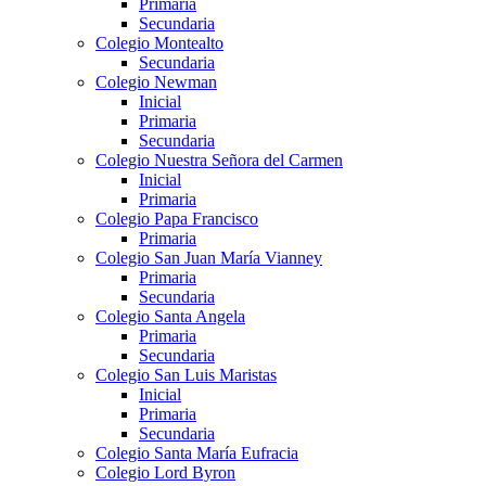
Primaria
Secundaria
Colegio Montealto
Secundaria
Colegio Newman
Inicial
Primaria
Secundaria
Colegio Nuestra Señora del Carmen
Inicial
Primaria
Colegio Papa Francisco
Primaria
Colegio San Juan María Vianney
Primaria
Secundaria
Colegio Santa Angela
Primaria
Secundaria
Colegio San Luis Maristas
Inicial
Primaria
Secundaria
Colegio Santa María Eufracia
Colegio Lord Byron