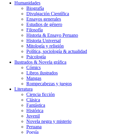
Humanidades
Biografía
Divulgación Científica
Ensayos generales
Estudios de género
Filosofía
Historia & Ensayo Peruano
Historia Universal
Mitología y religión
Política, sociología & actualidad
Psicología
Ilustrados & Novela gráfica
Cómics
Libros ilustrados
Mangas
Rompecabezas y juegos
Literatura
Ciencia ficción
Clásica
Fantástica
Histórica
Juvenil
Novela negra y misterio
Peruana
Poesía