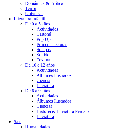
Romántica & Erótica
Terror
Universal
Literatura Infantil
De 0 a 5 años
Actividades
Cartoné
Pop Up
Primeras lecturas
Solapas
Sonido
Textura
De 10 a 12 años
Actividades
Álbumes Ilustrados
Ciencia
Literatura
De 6 a 9 años
Actividades
Álbumes Ilustrados
Ciencias
Historia & Literatura Peruana
Literatura
Sale
Humanidades