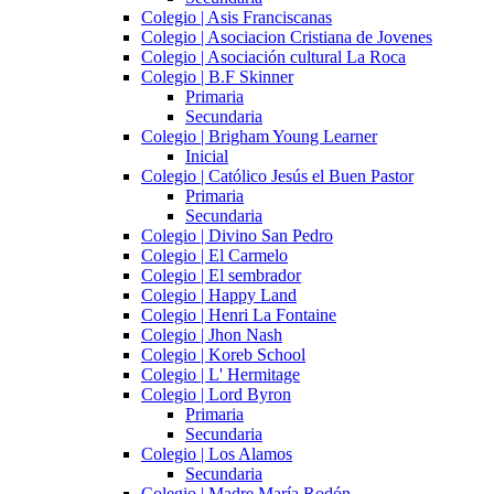
Colegio | Asis Franciscanas
Colegio | Asociacion Cristiana de Jovenes
Colegio | Asociación cultural La Roca
Colegio | B.F Skinner
Primaria
Secundaria
Colegio | Brigham Young Learner
Inicial
Colegio | Católico Jesús el Buen Pastor
Primaria
Secundaria
Colegio | Divino San Pedro
Colegio | El Carmelo
Colegio | El sembrador
Colegio | Happy Land
Colegio | Henri La Fontaine
Colegio | Jhon Nash
Colegio | Koreb School
Colegio | L' Hermitage
Colegio | Lord Byron
Primaria
Secundaria
Colegio | Los Alamos
Secundaria
Colegio | Madre María Rodón