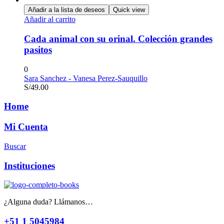
Añadir a la lista de deseos
Quick view
Añadir al carrito
Cada animal con su orinal. Colección grandes
pasitos
0
Sara Sanchez - Vanesa Perez-Sauquillo
S/
49.00
Home
Mi Cuenta
Buscar
Instituciones
¿Alguna duda? Llámanos…
+51 1 5045984