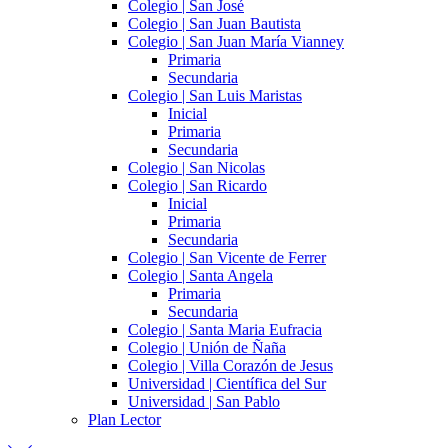
Colegio | San José
Colegio | San Juan Bautista
Colegio | San Juan María Vianney
Primaria
Secundaria
Colegio | San Luis Maristas
Inicial
Primaria
Secundaria
Colegio | San Nicolas
Colegio | San Ricardo
Inicial
Primaria
Secundaria
Colegio | San Vicente de Ferrer
Colegio | Santa Angela
Primaria
Secundaria
Colegio | Santa Maria Eufracia
Colegio | Unión de Ñaña
Colegio | Villa Corazón de Jesus
Universidad | Científica del Sur
Universidad | San Pablo
Plan Lector