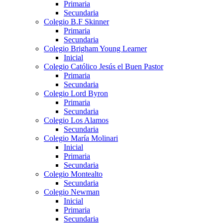
Primaria
Secundaria
Colegio B.F Skinner
Primaria
Secundaria
Colegio Brigham Young Learner
Inicial
Colegio Católico Jesús el Buen Pastor
Primaria
Secundaria
Colegio Lord Byron
Primaria
Secundaria
Colegio Los Alamos
Secundaria
Colegio María Molinari
Inicial
Primaria
Secundaria
Colegio Montealto
Secundaria
Colegio Newman
Inicial
Primaria
Secundaria