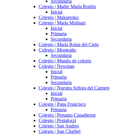
Secundaria
Colegio | Madre María Rodón
Inicial
Colegio | Makarenko
Colegio | María Molinari
Inicial
Primaria
Secundaria
Colegio | María Reina del Cielo
Colegio | Montealto
Secundaria
Colegio | Mundo de colores
Colegio | Newman
Inicial
Primaria
Secundaria
Colegio | Nuestra Señora del Carmen
Inicial
Primaria
Colegio | Papa Francisco
Primaria
Colegio | Peruano Canadiense
Colegio | Pestalozzi
Colegio | San Andres
Colegio | San Charbel