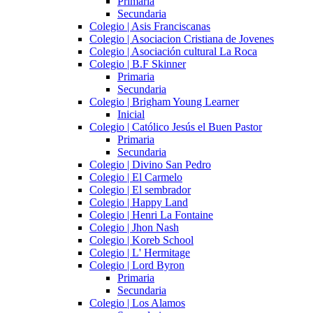
Primaria
Secundaria
Colegio | Asis Franciscanas
Colegio | Asociacion Cristiana de Jovenes
Colegio | Asociación cultural La Roca
Colegio | B.F Skinner
Primaria
Secundaria
Colegio | Brigham Young Learner
Inicial
Colegio | Católico Jesús el Buen Pastor
Primaria
Secundaria
Colegio | Divino San Pedro
Colegio | El Carmelo
Colegio | El sembrador
Colegio | Happy Land
Colegio | Henri La Fontaine
Colegio | Jhon Nash
Colegio | Koreb School
Colegio | L' Hermitage
Colegio | Lord Byron
Primaria
Secundaria
Colegio | Los Alamos