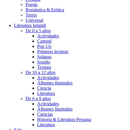
Poesía
Romántica & Erótica
Terror
Universal
Literatura Infantil
De 0 a 5 años
Actividades
Cartoné
Pop Up
Primeras lecturas
Solapas
Sonido
Textura
De 10 a 12 años
Actividades
Álbumes Ilustrados
Ciencia
Literatura
De 6 a 9 años
Actividades
Álbumes Ilustrados
Ciencias
Historia & Literatura Peruana
Literatura
Sale