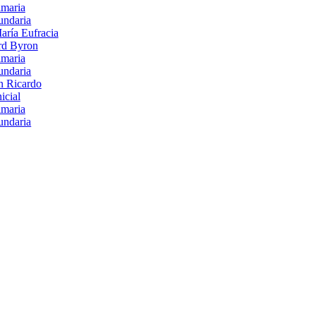
imaria
undaria
aría Eufracia
rd Byron
imaria
undaria
n Ricardo
nicial
imaria
undaria