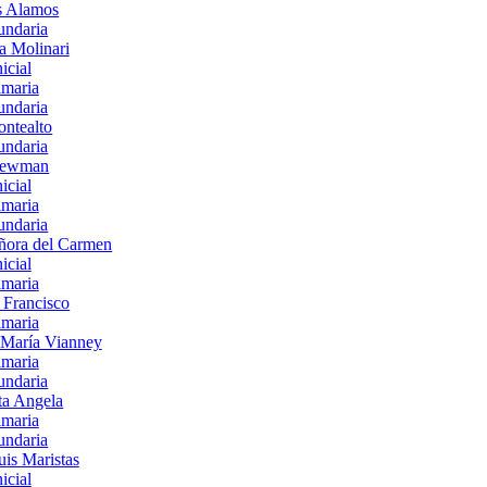
s Alamos
undaria
a Molinari
nicial
imaria
undaria
ntealto
undaria
Newman
nicial
imaria
undaria
ñora del Carmen
nicial
imaria
 Francisco
imaria
 María Vianney
imaria
undaria
ta Angela
imaria
undaria
is Maristas
nicial