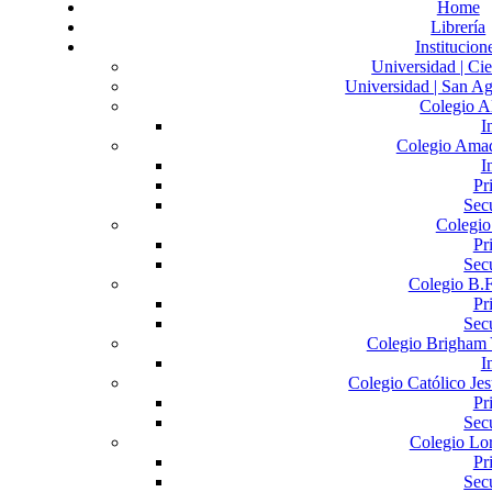
Home
Librería
Institucion
Universidad | Cie
Universidad | San Ag
Colegio A
I
Colegio Ama
I
Pr
Sec
Colegio
Pr
Sec
Colegio B.F
Pr
Sec
Colegio Brigham 
I
Colegio Católico Jes
Pr
Sec
Colegio Lo
Pr
Sec