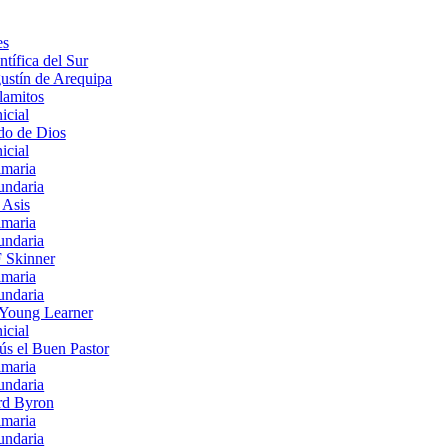
es
ntífica del Sur
ustín de Arequipa
lamitos
nicial
do de Dios
nicial
imaria
undaria
 Asis
imaria
undaria
 Skinner
imaria
undaria
Young Learner
nicial
ús el Buen Pastor
imaria
undaria
rd Byron
imaria
undaria