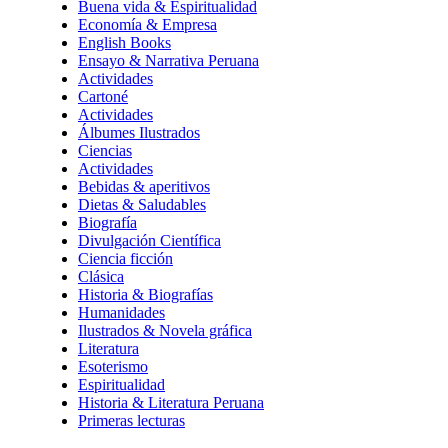
Buena vida & Espiritualidad
Economía & Empresa
English Books
Ensayo & Narrativa Peruana
Actividades
Cartoné
Actividades
Álbumes Ilustrados
Ciencias
Actividades
Bebidas & aperitivos
Dietas & Saludables
Biografía
Divulgación Científica
Ciencia ficción
Clásica
Historia & Biografías
Humanidades
Ilustrados & Novela gráfica
Literatura
Esoterismo
Espiritualidad
Historia & Literatura Peruana
Primeras lecturas