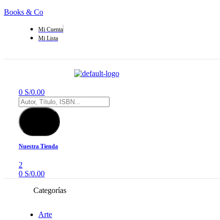
Books & Co
Mi Cuenta
Mi Lista
Menú
0
S/
0.00
Búsqueda
de
productos
Nuestra Tienda
2
0
S/
0.00
Categorías
Arte