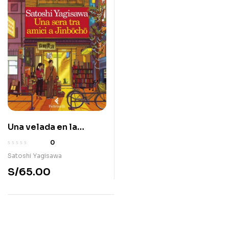
Una velada en la
librería Morisaki
0
Satoshi Yagisawa
S/
65.00