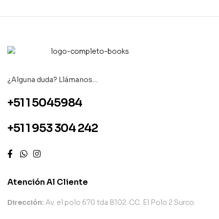
¿Alguna duda? Llámanos…
+51 1 5045984
+51 1 953 304 242
Atención Al Cliente
Dirección:
Av. el polo 670 tda B102. CC. El Polo 2 Surco.