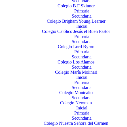
Secundaria
Colegio B.F Skinner
Primaria
Secundaria
Colegio Brigham Young Learner
Inicial
Colegio Católico Jesús el Buen Pastor
Primaria
Secundaria
Colegio Lord Byron
Primaria
Secundaria
Colegio Los Alamos
Secundaria
Colegio María Molinari
Inicial
Primaria
Secundaria
Colegio Montealto
Secundaria
Colegio Newman
Inicial
Primaria
Secundaria
Colegio Nuestra Señora del Carmen