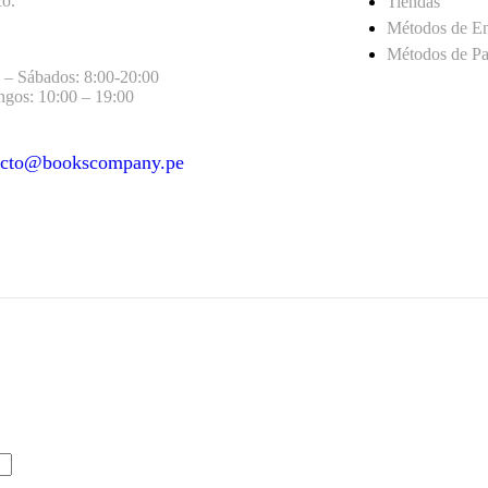
co.
Tiendas
Métodos de E
Métodos de P
 – Sábados: 8:00-20:00
gos: 10:00 – 19:00
acto@bookscompany.pe
act@example.com