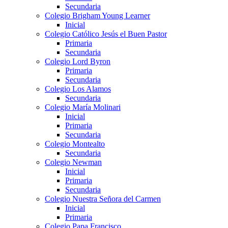
Secundaria
Colegio Brigham Young Learner
Inicial
Colegio Católico Jesús el Buen Pastor
Primaria
Secundaria
Colegio Lord Byron
Primaria
Secundaria
Colegio Los Alamos
Secundaria
Colegio María Molinari
Inicial
Primaria
Secundaria
Colegio Montealto
Secundaria
Colegio Newman
Inicial
Primaria
Secundaria
Colegio Nuestra Señora del Carmen
Inicial
Primaria
Colegio Papa Francisco