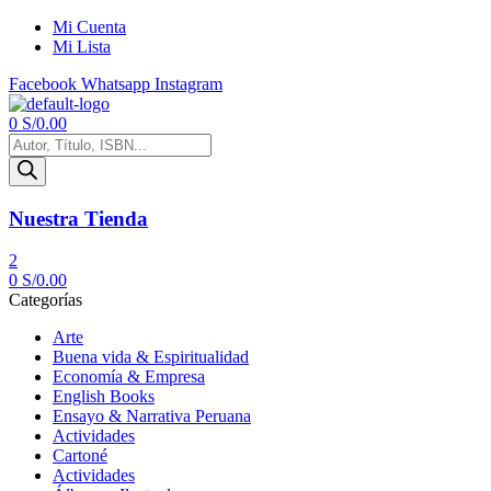
Mi Cuenta
Mi Lista
Facebook
Whatsapp
Instagram
Menú
0
S/
0.00
Búsqueda
de
productos
Nuestra Tienda
2
0
S/
0.00
Categorías
Arte
Buena vida & Espiritualidad
Economía & Empresa
English Books
Ensayo & Narrativa Peruana
Actividades
Cartoné
Actividades