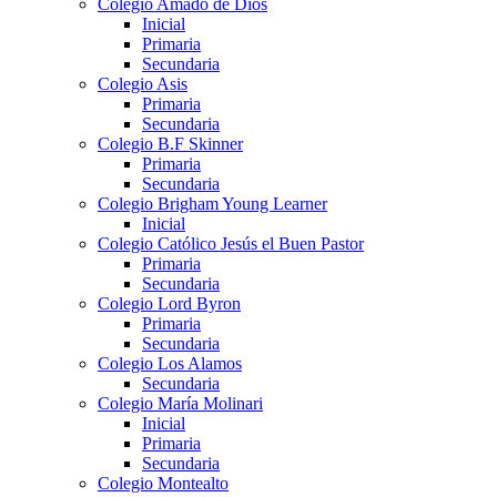
Colegio Amado de Dios
Inicial
Primaria
Secundaria
Colegio Asis
Primaria
Secundaria
Colegio B.F Skinner
Primaria
Secundaria
Colegio Brigham Young Learner
Inicial
Colegio Católico Jesús el Buen Pastor
Primaria
Secundaria
Colegio Lord Byron
Primaria
Secundaria
Colegio Los Alamos
Secundaria
Colegio María Molinari
Inicial
Primaria
Secundaria
Colegio Montealto