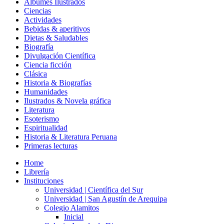
Álbumes Ilustrados
Ciencias
Actividades
Bebidas & aperitivos
Dietas & Saludables
Biografía
Divulgación Científica
Ciencia ficción
Clásica
Historia & Biografías
Humanidades
Ilustrados & Novela gráfica
Literatura
Esoterismo
Espiritualidad
Historia & Literatura Peruana
Primeras lecturas
Home
Librería
Instituciones
Universidad | Científica del Sur
Universidad | San Agustín de Arequipa
Colegio Alamitos
Inicial