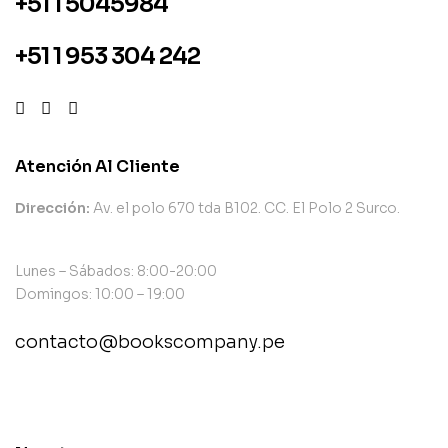
+51 1 5045984
+51 1 953 304 242
Atención Al Cliente
Dirección:
Av. el polo 670 tda B102. CC. El Polo 2 Surco.
Lunes – Sábados: 8:00-20:00
Domingos: 10:00 – 19:00
contacto@bookscompany.pe
contact@example.com