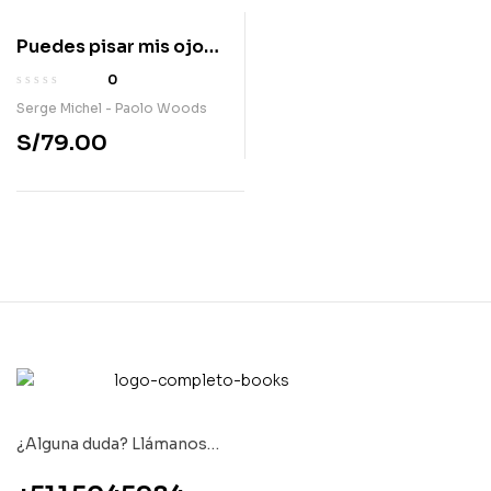
Puedes pisar mis ojos:
un retrato de iran
0
actual
Serge Michel - Paolo Woods
S/
79.00
¿Alguna duda? Llámanos…