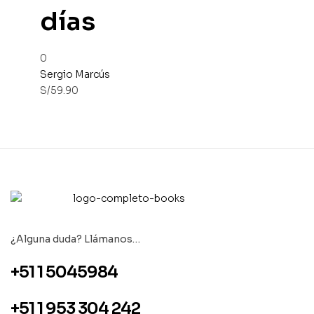
días
0
Sergio Marcús
S/
59.90
¿Alguna duda? Llámanos…
+51 1 5045984
+51 1 953 304 242