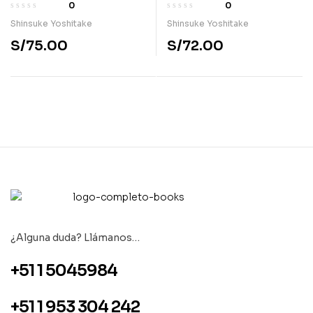
allá?
0
0
Shinsuke Yoshitake
Shinsuke Yoshitake
S/
75.00
S/
72.00
¿Alguna duda? Llámanos…
+51 1 5045984
+51 1 953 304 242