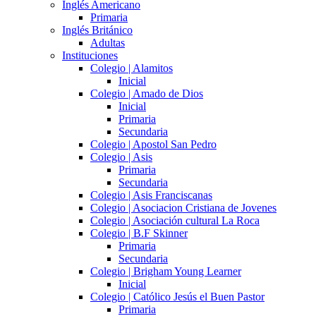
Inglés Americano
Primaria
Inglés Británico
Adultas
Instituciones
Colegio | Alamitos
Inicial
Colegio | Amado de Dios
Inicial
Primaria
Secundaria
Colegio | Apostol San Pedro
Colegio | Asis
Primaria
Secundaria
Colegio | Asis Franciscanas
Colegio | Asociacion Cristiana de Jovenes
Colegio | Asociación cultural La Roca
Colegio | B.F Skinner
Primaria
Secundaria
Colegio | Brigham Young Learner
Inicial
Colegio | Católico Jesús el Buen Pastor
Primaria