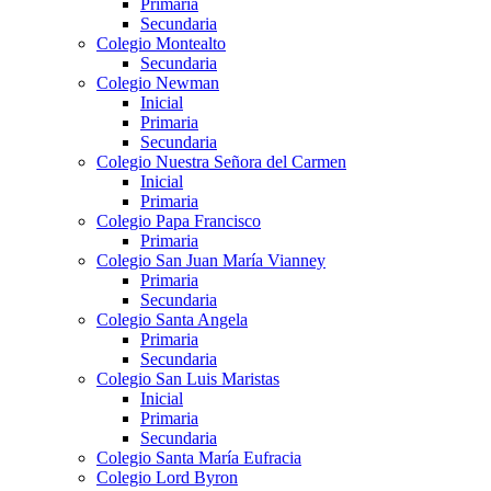
Primaria
Secundaria
Colegio Montealto
Secundaria
Colegio Newman
Inicial
Primaria
Secundaria
Colegio Nuestra Señora del Carmen
Inicial
Primaria
Colegio Papa Francisco
Primaria
Colegio San Juan María Vianney
Primaria
Secundaria
Colegio Santa Angela
Primaria
Secundaria
Colegio San Luis Maristas
Inicial
Primaria
Secundaria
Colegio Santa María Eufracia
Colegio Lord Byron