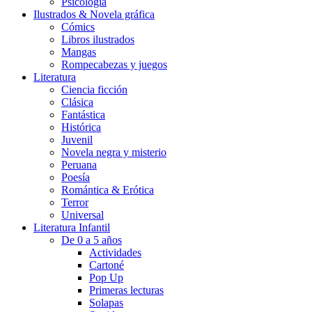
Psicología
Ilustrados & Novela gráfica
Cómics
Libros ilustrados
Mangas
Rompecabezas y juegos
Literatura
Ciencia ficción
Clásica
Fantástica
Histórica
Juvenil
Novela negra y misterio
Peruana
Poesía
Romántica & Erótica
Terror
Universal
Literatura Infantil
De 0 a 5 años
Actividades
Cartoné
Pop Up
Primeras lecturas
Solapas