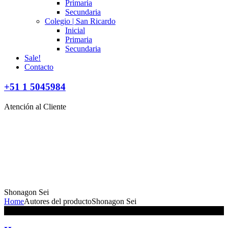
Primaria
Secundaria
Colegio | San Ricardo
Inicial
Primaria
Secundaria
Sale!
Contacto
+51 1 5045984
Atención al Cliente
Shonagon Sei
Home
Autores del producto
Shonagon Sei
No se han encontrado productos que coincidan con tu selección.