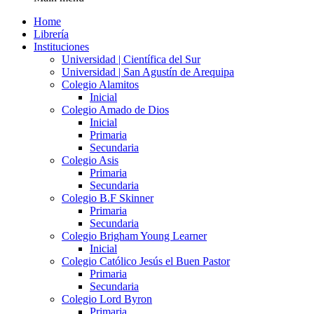
Home
Librería
Instituciones
Universidad | Científica del Sur
Universidad | San Agustín de Arequipa
Colegio Alamitos
Inicial
Colegio Amado de Dios
Inicial
Primaria
Secundaria
Colegio Asis
Primaria
Secundaria
Colegio B.F Skinner
Primaria
Secundaria
Colegio Brigham Young Learner
Inicial
Colegio Católico Jesús el Buen Pastor
Primaria
Secundaria
Colegio Lord Byron
Primaria