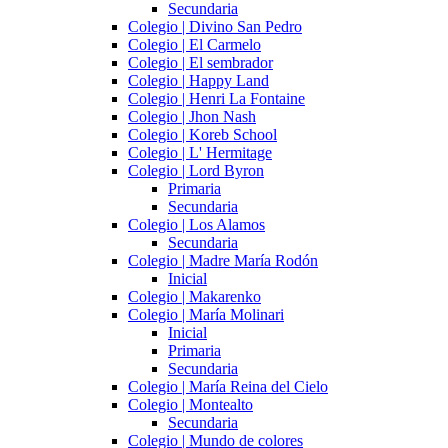
Secundaria
Colegio | Divino San Pedro
Colegio | El Carmelo
Colegio | El sembrador
Colegio | Happy Land
Colegio | Henri La Fontaine
Colegio | Jhon Nash
Colegio | Koreb School
Colegio | L' Hermitage
Colegio | Lord Byron
Primaria
Secundaria
Colegio | Los Alamos
Secundaria
Colegio | Madre María Rodón
Inicial
Colegio | Makarenko
Colegio | María Molinari
Inicial
Primaria
Secundaria
Colegio | María Reina del Cielo
Colegio | Montealto
Secundaria
Colegio | Mundo de colores