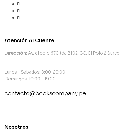
Atención Al Cliente
Dirección:
Av. el polo 670 tda B102. CC. El Polo 2 Surco.
Lunes – Sábados: 8:00-20:00
Domingos: 10:00 – 19:00
contacto@bookscompany.pe
contact@example.com
Nosotros