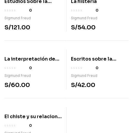
Estudios Sobre la
La histeria
Histeria
0
0
Sigmund Freud
Sigmund Freud
S/
121.00
S/
54.00
La interpretación de
Escritos sobre la
los sueños 2
histeria
0
0
Sigmund Freud
Sigmund Freud
S/
60.00
S/
42.00
El chiste y su relacion
con lo inconsciente
0