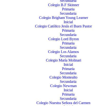
Secundaria
Colegio B.F Skinner
Primaria
Secundaria
Colegio Brigham Young Learner
Inicial
Colegio Católico Jesús el Buen Pastor
Primaria
Secundaria
Colegio Lord Byron
Primaria
Secundaria
Colegio Los Alamos
Secundaria
Colegio María Molinari
Inicial
Primaria
Secundaria
Colegio Montealto
Secundaria
Colegio Newman
Inicial
Primaria
Secundaria
Colegio Nuestra Señora del Carmen