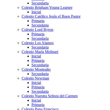
Secundaria
Colegio Brigham Young Learner
Inicial
Colegio Católico Jesús el Buen Pastor
Primaria
Secundaria
Colegio Lord Byron
Primaria
Secundaria
Colegio Los Alamos
Secundaria
Colegio María Molinari
Inicial
Primaria
Secundaria
Colegio Montealto
Secundaria
Colegio Newman
Inicial
Primaria
Secundaria
Colegio Nuestra Señora del Carmen
Inicial
Primaria
Colegio Papa Francisco