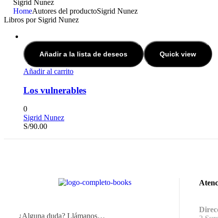
Sigrid Nunez
Home
Autores del producto
Sigrid Nunez
Libros por Sigrid Nunez
Añadir a la lista de deseos
Quick view
Añadir al carrito
Los vulnerables
0
Sigrid Nunez
S/
90.00
Atenc
Direc
¿Alguna duda? Llámanos…