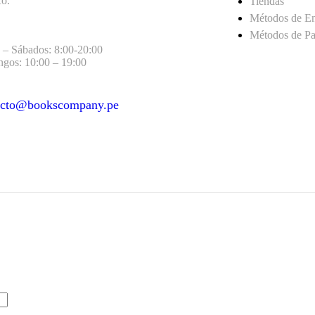
co.
Tiendas
Métodos de E
Métodos de P
 – Sábados: 8:00-20:00
gos: 10:00 – 19:00
acto@bookscompany.pe
act@example.com