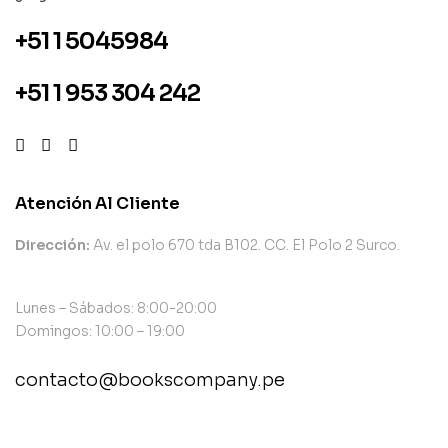
+51 1 5045984
+51 1 953 304 242
Atención Al Cliente
Dirección:
Av. el polo 670 tda B102. CC. El Polo 2 Surco.
Lunes – Sábados: 8:00-20:00
Domingos: 10:00 – 19:00
contacto@bookscompany.pe
contact@example.com