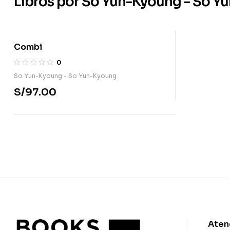
Libros por So Yun-Kyoung - So Y
Combi
0
So Yun-Kyoung - So Yun-Kyoung
S/
97.00
Aten