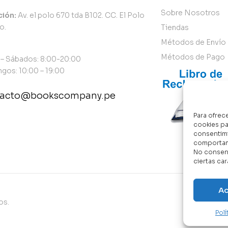
Sobre Nosotros
ción:
Av. el polo 670 tda B102. CC. El Polo
o.
Tiendas
Métodos de Envío
Métodos de Pago
 – Sábados: 8:00-20:00
gos: 10:00 – 19:00
tacto@bookscompany.pe
Para ofrec
tact@example.com
cookies pa
consentimi
comportami
No consent
ciertas car
Ac
os.
Pol