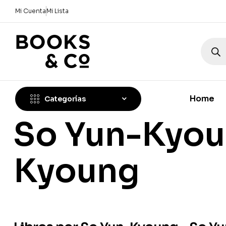
Mi Cuenta
Mi Lista
Home
Categorías
So Yun-Kyou
Kyoung