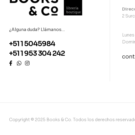
Direc
2 Surc
¿Alguna duda? Llámanos…
Lunes
Domin
+51 1 5045984
+51 1 953 304 242
con
con
Copyright © 2025 Books & Co. Todos los derechos reservad