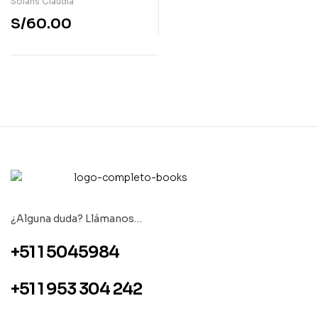
Solans Claudia
S/
60.00
¿Alguna duda? Llámanos…
+51 1 5045984
+51 1 953 304 242