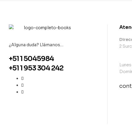
Aten
Direc
¿Alguna duda? Llámanos…
2 Surc
+51 1 5045984
Lunes
+51 1 953 304 242
Domin
con
con