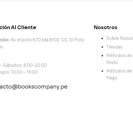
ción Al Cliente
Nosotros
Sobre Noso
ción:
Av. el polo 670 tda B102. CC. El Polo
o.
Tiendas
Métodos de
Envío
 – Sábados: 8:00-20:00
Métodos de
gos: 10:00 – 19:00
Pago
tacto@bookscompany.pe
tact@example.com